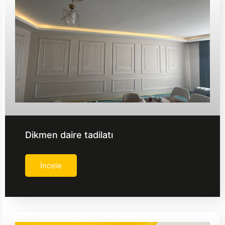
Dikmen daire tadilatı
İncele